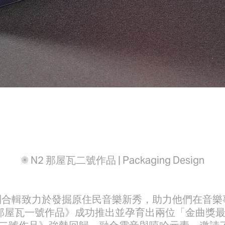
✺
N2 那屋瓦二號作品 | Packaging Design
系列合輯致力於發掘原住民音樂新秀，助力他們在音樂
1：那屋瓦一號作品》成功推出並孕育出兩位「金曲獎最