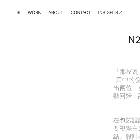
✺
WORK
ABOUT
CONTACT
INSIGHTS ↗
N2
「那屋瓦
業中的發
出兩位「
勢回歸，
在包裝設
要視覺主
結。設計