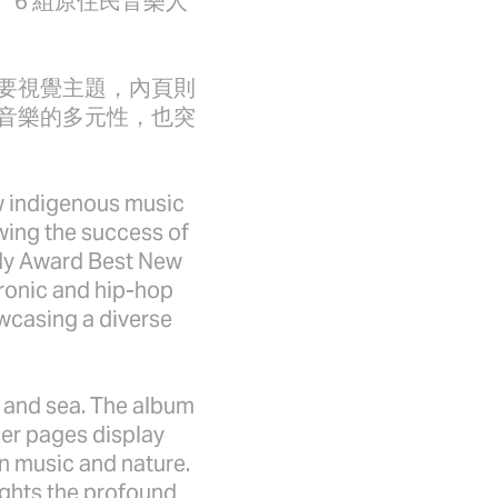
 6 組原住民音樂人
要視覺主題，內頁則
音樂的多元性，也突
w indigenous music
wing the success of
ody Award Best New
tronic and hip-hop
owcasing a diverse
, and sea. The album
ner pages display
n music and nature.
lights the profound