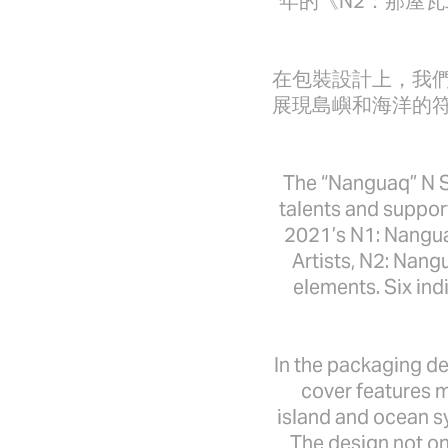
年的《N2：那屋瓦
在包裝設計上，我
展現島嶼和海洋的
The “Nanguaq” N S
talents and suppor
2021’s N1: Nangua
Artists, N2: Nang
elements. Six ind
In the packaging de
cover features m
island and ocean s
The design not onl