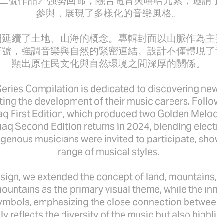
二號作品》強勢回歸，融合電音與嘻哈元素，邀請了
參與，展現了多樣化的音樂風格。
們延續了土地、山海的概念。專輯封面以山脈作為主
符號，強調音樂與自然的緊密連結。設計不僅體現了
顯出原住民文化與自然環境之間深厚的關係。
eries Compilation is dedicated to discovering ne
ting the development of their music careers. Follo
q First Edition, which produced two Golden Mel
uaq Second Edition returns in 2024, blending elec
igenous musicians were invited to participate, sh
range of musical styles.
sign, we extended the concept of land, mountains
ountains as the primary visual theme, while the in
ymbols, emphasizing the close connection betwee
y reflects the diversity of the music but also high