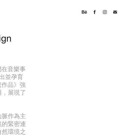
ign
們在音樂事
推出並孕育
號作品》強
與，展現了
山脈作為主
然的緊密連
自然環境之