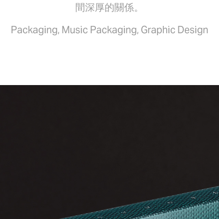
間深厚的關係。
Packaging, Music Packaging, Graphic Design